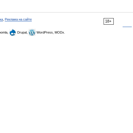
ка
,
Реклама на сайте
18+
omla,
Drupal,
WordPress, MODx.