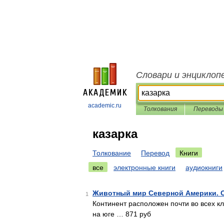
Словари и энциклоп
academic.ru
Толкования
Переводы
казарка
Толкование
Перевод
Книги
все
электронные книги
аудиокниги
Животный мир Северной Америки. Об
1
Континент расположен почти во всех к
на юге … 871 руб