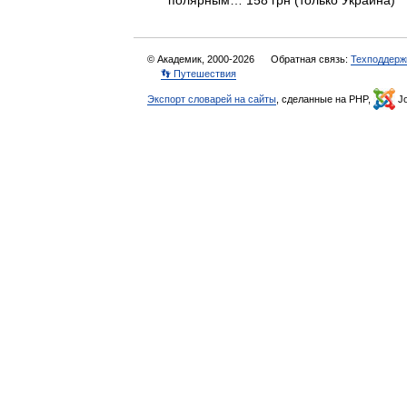
полярным… 158 грн (только Украина)
© Академик, 2000-2026
Обратная связь:
Техподдерж
👣 Путешествия
Экспорт словарей на сайты
, сделанные на PHP,
Jo